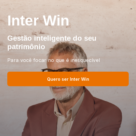
Inter Win
Gestão inteligente
do seu
patrimônio
Para você focar no que é inesquecível
Quero ser Inter Win