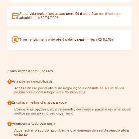
Sua dívida estiver em atraso entre
90 dias e 2 anos
, desde que
adquirida até 31/01/2026
Tiver renda mensal de
até 5 salários-mínimos
(R$ 8.105)
Como negociar em 3 passos:
Verifique sua elegibilidade
1
Acesse nosso portal oficial de negociação e consulte se a sua dívida
possui o selo com a logomarca do Programa
Escolha a melhor oferta para você
2
Compare as opções de parcelamento, desconto e prazo e escolha a que
melhor se encaixa no seu orçamento
Acompanhe tudo pelo portal
3
Após fechar o acordo, acompanhe o andamento do seu Desenrola até a
quitação.